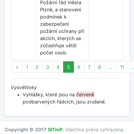
Požární řád města
Plzně, a stanovení
podmínek k
zabezpečení
požární ochrany při
akcích, kterých se
zúčastňuje větší
počet osob.
«
1
2
3
4
5
6
7
8
…
11
Vysvětlivky
Vyhlášky, které jsou na
červeně
podbarvených řádcích, jsou zrušené.
Copyright © 2017
SITmP
.
Všechna práva vyhrazena.