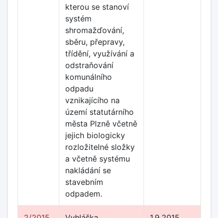
kterou se stanoví
systém
shromažďování,
sběru, přepravy,
třídění, využívání a
odstraňování
komunálního
odpadu
vznikajícího na
území statutárního
města Plzně včetně
jejich biologicky
rozložitelné složky
a včetně systému
nakládání se
stavebním
odpadem.
2/2015
Vyhláška
1.9.2015