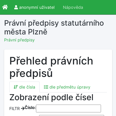
anonymní uživatel
Nápověda
Právní předpisy statutárního
města Plzně
Právní předpisy
Přehled právních
předpisů
dle čísla
dle předmětu úpravy
Zobrazení podle čísel
Číslo:
FILTR