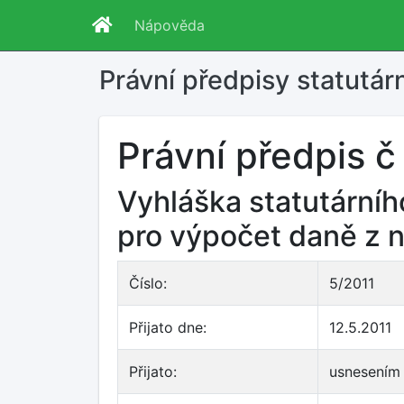
Nápověda
Právní předpisy statutár
Právní předpis č
Vyhláška statutárníh
pro výpočet daně z n
Číslo:
5/2011
Přijato dne:
12.5.2011
Přijato:
usnesením